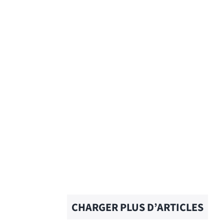
GUESS WHO – Traduction
française
EN SAVOIR PLUS
CHARGER PLUS D’ARTICLES