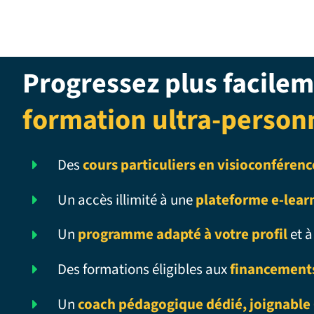
Progressez plus facilem
formation ultra-person
Des
cours particuliers en visioconférenc
Un accès illimité à une
plateforme e-lear
Un
programme adapté à votre profil
et à
Des formations éligibles aux
financement
Un
coach pédagogique dédié, joignable 