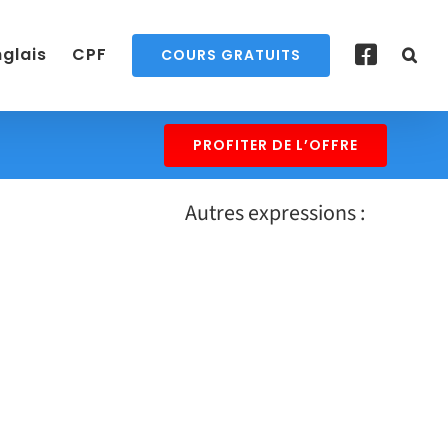
nglais
CPF
COURS GRATUITS
PROFITER DE L’OFFRE
Autres expressions :
GUT FEELING – Traduction
française
EN SAVOIR PLUS