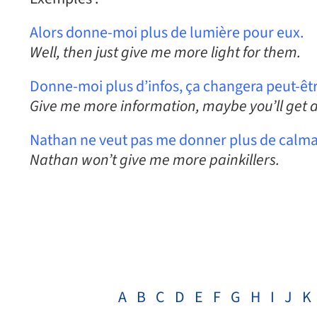
Alors donne-moi plus de lumière pour eux.
Well, then just give me more light for them.
Donne-moi plus d’infos, ça changera peut-êtr
Give me more information, maybe you’ll get a 
Nathan ne veut pas me donner plus de calma
Nathan won’t give me more painkillers.
A
B
C
D
E
F
G
H
I
J
K