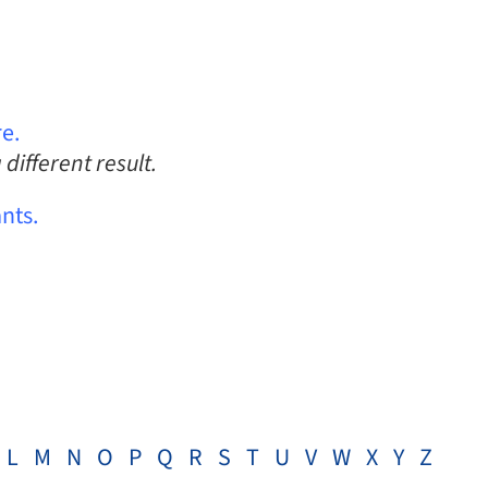
e.
different result.
nts.
L
M
N
O
P
Q
R
S
T
U
V
W
X
Y
Z