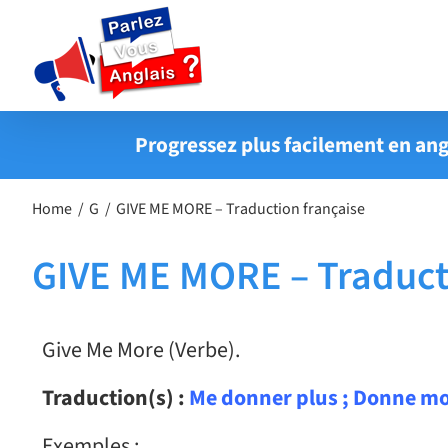
Passer
au
contenu
Progressez plus facilement en ang
Home
G
GIVE ME MORE – Traduction française
GIVE ME MORE – Traduct
Give Me More (Verbe).
Traduction(s) :
Me donner plus ; Donne mo
Exemples :