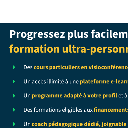
Progressez plus facilem
formation ultra-person
Des
cours particuliers en visioconférenc
Un accès illimité à une
plateforme e-lear
Un
programme adapté à votre profil
et à
Des formations éligibles aux
financement
Un
coach pédagogique dédié, joignable 