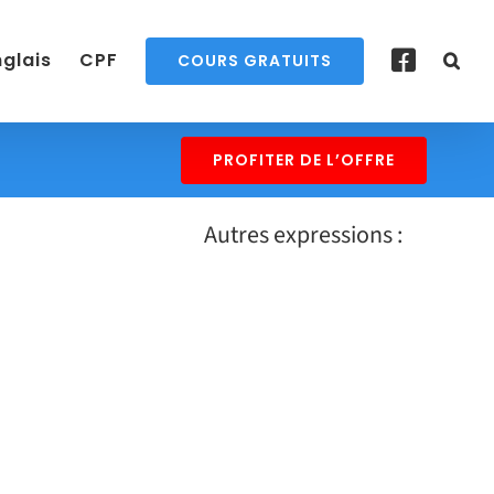
nglais
CPF
COURS GRATUITS
PROFITER DE L’OFFRE
Autres expressions :
GUT FEELING – Traduction
française
EN SAVOIR PLUS