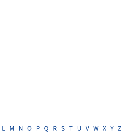
L
M
N
O
P
Q
R
S
T
U
V
W
X
Y
Z