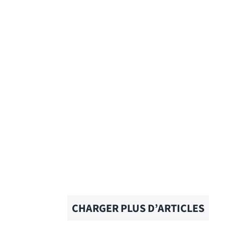
GUESS WHO – Traduction
française
EN SAVOIR PLUS
CHARGER PLUS D’ARTICLES