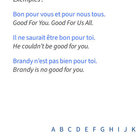
Bon pour vous et pour nous tous.
Good For You. Good For Us All.
Il ne saurait être bon pour toi.
He couldn’t be good for you.
Brandy n’est pas bien pour toi.
Brandy is no good for you.
A
B
C
D
E
F
G
H
I
J
K