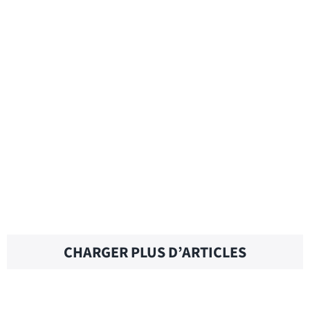
GROSS WEIGHT – Traduction française
GROSS SALARY – Traduction française
GROSS PROFIT – Traduction française
CHARGER PLUS D’ARTICLES