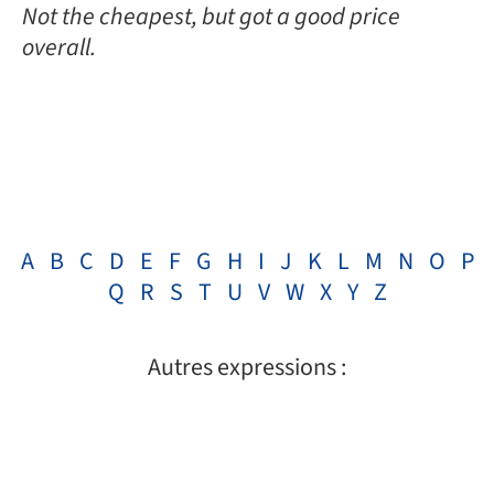
Not the cheapest, but got a good price
overall.
A
B
C
D
E
F
G
H
I
J
K
L
M
N
O
P
Q
R
S
T
U
V
W
X
Y
Z
Autres expressions :
GUT FEELING – Traduction française