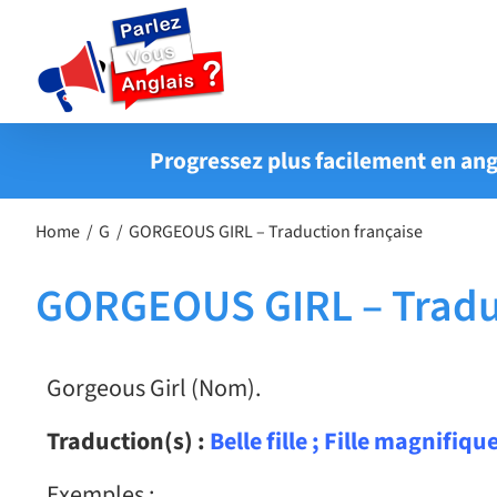
Passer
au
contenu
Progressez plus facilement en ang
Home
G
GORGEOUS GIRL – Traduction française
GORGEOUS GIRL – Traduc
Gorgeous Girl (Nom).
Traduction(s) :
Belle fille ; Fille magnifiqu
Exemples :