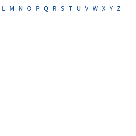
L
M
N
O
P
Q
R
S
T
U
V
W
X
Y
Z