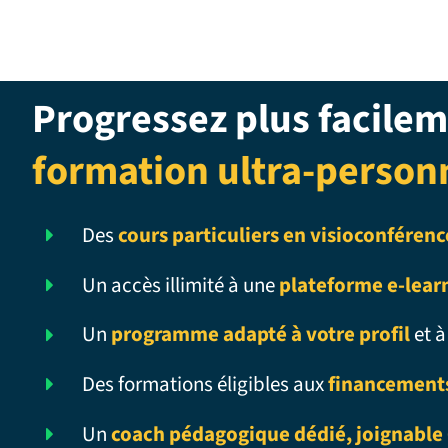
Progressez plus facilem
formation ultra-person
Des
cours particuliers en visioconférenc
Un accès illimité à une
plateforme e-lear
Un
programme adapté à votre profil
et à
Des formations éligibles aux
financement
Un
coach pédagogique dédié, joignable 