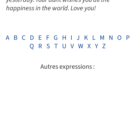
happiness in the world. Love you!
A
B
C
D
E
F
G
H
I
J
K
L
M
N
O
P
Q
R
S
T
U
V
W
X
Y
Z
Autres expressions :
GUT FEELING – Traduction française
EN SAVOIR PLUS