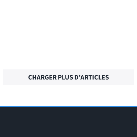
GROSS SALARY – Traduction française
GROSS PROFIT – Traduction française
CHARGER PLUS D’ARTICLES