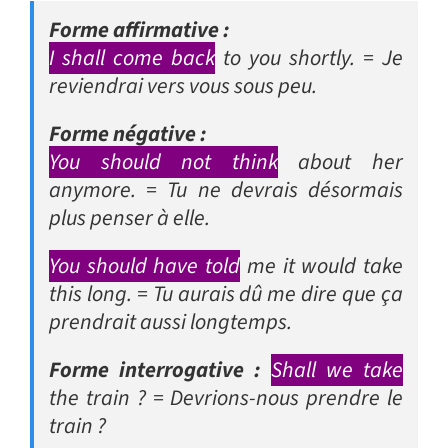
Forme affirmative :
I shall come back
to you shortly.
= Je
reviendrai vers vous sous peu.
Forme négative :
You should not think
about her
anymore.
= Tu ne devrais désormais
plus penser à elle.
You should have told
me it would take
this long.
= Tu aurais dû me dire que ça
prendrait aussi longtemps.
Forme interrogative :
Shall we take
the train ?
= Devrions-nous prendre le
train ?