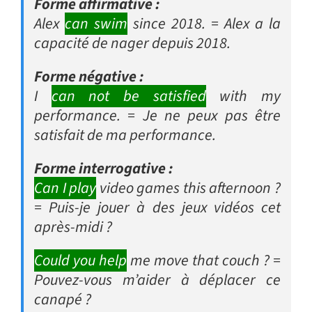
Forme affirmative :
Alex
can swim
since 2018.
= Alex a la
capacité de nager depuis 2018.
Forme négative :
I
can not be satisfied
with my
performance.
= Je ne peux pas être
satisfait de ma performance.
Forme interrogative :
Can I play
video games this afternoon ?
= Puis-je jouer à des jeux vidéos cet
après-midi ?
Could you help
me move that couch ?
=
Pouvez-vous m’aider à déplacer ce
canapé ?