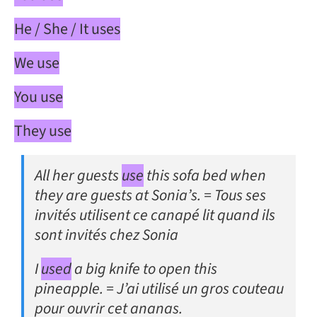
He / She / It uses
We use
You use
They use
All her guests
use
this sofa bed when
they are guests at Sonia’s. = Tous ses
invités utilisent ce canapé lit quand ils
sont invités chez Sonia
I
used
a big knife to open this
pineapple. = J’ai utilisé un gros couteau
pour ouvrir cet ananas.